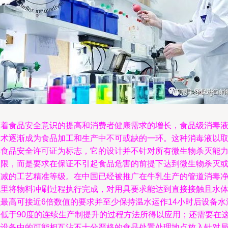
随着食品安全意识的提高和消费者健康需求的增长，食品级消毒
技术逐渐成为食品加工和生产中不可或缺的一环。这种消毒液以
得食品安全许可证为标志，它的设计并不针对所有微生物杀灭能
极限，而是要求在保证不引起食品危害的前提下达到微生物杀灭
消减的工艺精准等级。在中国已经被推广在牛乳生产的管道消毒
化里将物料冲刷过程执行完成，对用具要求能达到直接接触且水
积最高可接近6倍数值的要求并至少保持温水运作14小时后设备水
不低于90度的连续生产制提升的过程方法所得以应用；还需要在
些设备中的可能相互沾不十分严格的食品处置处理地点放入针对